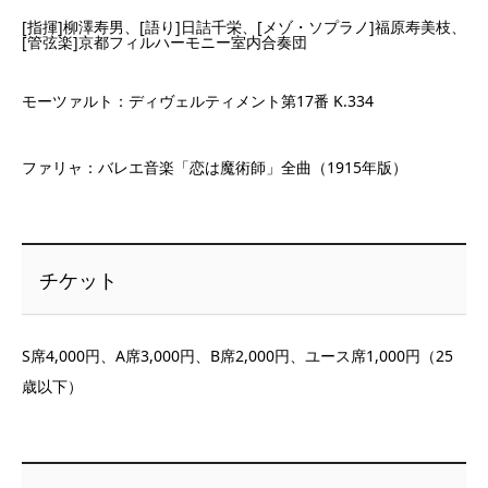
[指揮]柳澤寿男、[語り]日詰千栄、[メゾ・ソプラノ]福原寿美枝、
[管弦楽]京都フィルハーモニー室内合奏団
モーツァルト：ディヴェルティメント第17番 K.334
ファリャ：バレエ音楽「恋は魔術師」全曲（1915年版）
チケット
S席4,000円、A席3,000円、B席2,000円、ユース席1,000円（25
歳以下）