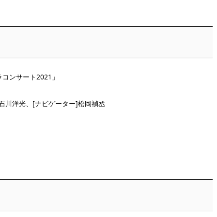
コンサート2021」
]石川洋光、[ナビゲーター]松岡禎丞