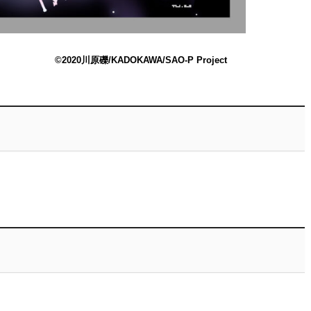
©2020川原礫/KADOKAWA/SAO-P Project