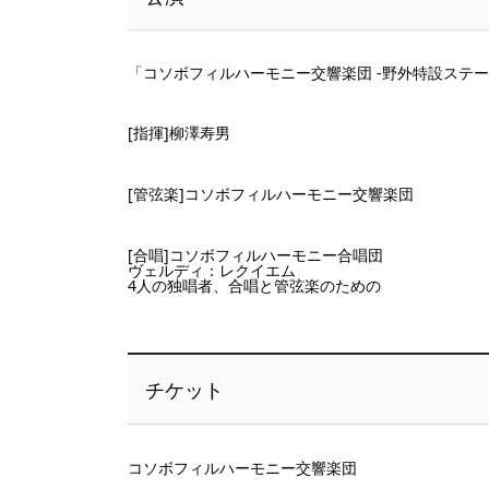
「コソボフィルハーモニー交響楽団 -野外特設ステージ
[指揮]柳澤寿男
[管弦楽]コソボフィルハーモニー交響楽団
[合唱]コソボフィルハーモニー合唱団
ヴェルディ：レクイエム
4人の独唱者、合唱と管弦楽のための
チケット
コソボフィルハーモニー交響楽団